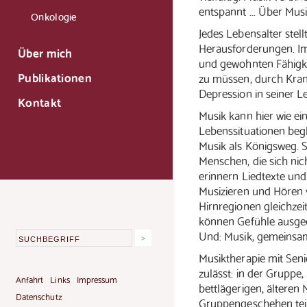
entspannt ... Über Mu
Onkologie
Jedes Lebensalter stell
Herausforderungen. Im 
Über mich
und gewohnten Fähigke
Publikationen
zu müssen, durch Krank
Depression in seiner L
Kontakt
Musik kann hier wie ei
Lebenssituationen beg
Musik als Königsweg. S
Menschen, die sich ni
erinnern Liedtexte und
Musizieren und Hören
Hirnregionen gleichzeit
können Gefühle ausged
Und: Musik, gemeinsa
Musiktherapie mit Seni
zulässt: in der Gruppe,
Anfahrt
Links
Impressum
bettlägerigen, älteren
Datenschutz
Gruppengeschehen teil