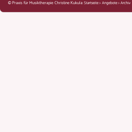
© Praxis für Musiktherapie Christine Kukula:
>
>
Startseite
Angebote
Archiv