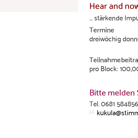
Hear and no
… stärkende Impu
Termine
dreiwöchig donne
Teilnahmebeitr
pro Block: 100,0
Bitte melden S
Tel. 0681 584856
kukula@stimm