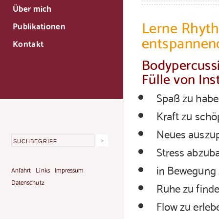
Über mich
Lerne Rhyth
Publikationen
entspannend
Kontakt
Bodypercussi
Fülle von In
Spaß zu hab
Kraft zu schö
Neues auszup
Stress abzub
in Bewegung 
Anfahrt
Links
Impressum
Datenschutz
Ruhe zu find
Flow zu erleb