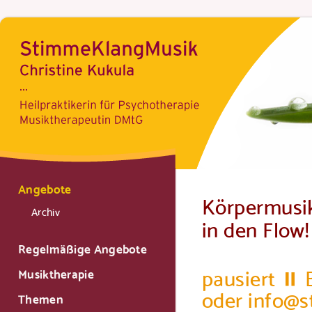
Angebote
Körpermusik
Archiv
in den Flow!
Regelmäßige Angebote
pausiert ⏸ B
Musiktherapie
oder info@
Themen