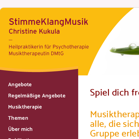
Angebote
Spiel dich fr
Regelmäßige Angebote
Musiktherapie
Musiktherap
Themen
alle, die si
Über mich
Gruppe erle