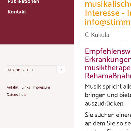
musikalisch
Publikationen
Interesse - 
Kontakt
info@stimm
C. Kukula
Empfehlenswe
Erkrankungen 
musiktherape
Rehamaßnah
Musik spricht all
Anfahrt
Links
Impressum
bringen und biete
Datenschutz
auszudrücken.
Sie suchen eine
an dem Sie so sei
an dem Sie es si