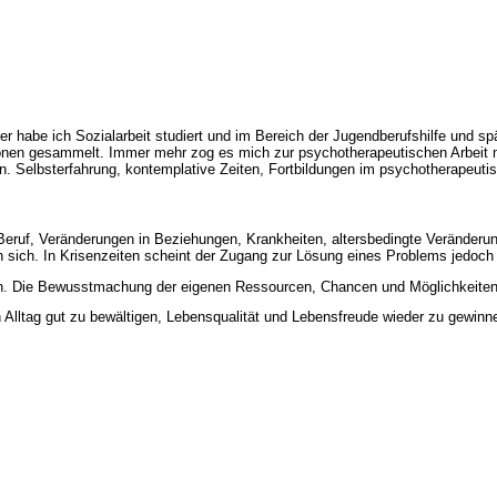
ier habe ich Sozialarbeit studiert und im Bereich der Jugendberufshilfe und
ionen gesammelt. Immer mehr zog es mich zur psychotherapeutischen Arbeit m
. Selbsterfahrung, kontemplative Zeiten, Fortbildungen im psychotherapeutis
Beruf, Veränderungen in Beziehungen, Krankheiten, altersbedingte Veränderu
n sich. In Krisenzeiten scheint der Zugang zur Lösung eines Problems jedoc
ein. Die Bewusstmachung der eigenen Ressourcen, Chancen und Möglichkeite
n Alltag gut zu bewältigen, Lebensqualität und Lebensfreude wieder zu gewinn