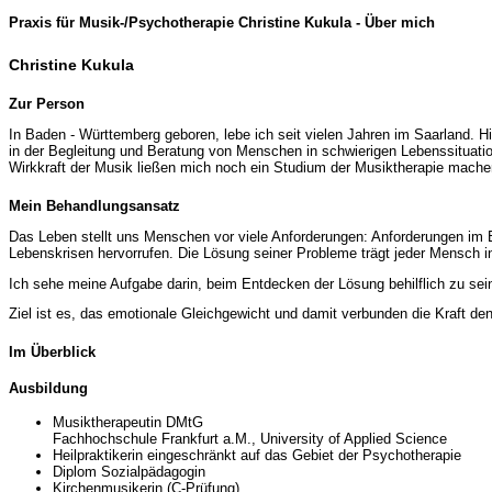
Praxis für Musik-/Psychotherapie Christine Kukula - Über mich
Christine Kukula
Zur Person
In Baden - Württemberg geboren, lebe ich seit vielen Jahren im Saarland. H
in der Begleitung und Beratung von Menschen in schwierigen Lebenssituat
Wirkkraft der Musik ließen mich noch ein Studium der Musiktherapie machen
Mein Behandlungsansatz
Das Leben stellt uns Menschen vor viele Anforderungen: Anforderungen im 
Lebenskrisen hervorrufen. Die Lösung seiner Probleme trägt jeder Mensch i
Ich sehe meine Aufgabe darin, beim Entdecken der Lösung behilflich zu s
Ziel ist es, das emotionale Gleichgewicht und damit verbunden die Kraft de
Im Überblick
Ausbildung
Musiktherapeutin DMtG
Fachhochschule Frankfurt a.M., University of Applied Science
Heilpraktikerin eingeschränkt auf das Gebiet der Psychotherapie
Diplom Sozialpädagogin
Kirchenmusikerin (C-Prüfung)